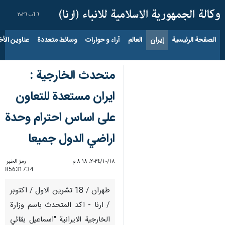
٦ آب ٢٠٢٦
الصفحة الرئيسية
إيران
العالم
آراء و حوارات
وسائط متعددة
عناوين الأخب
متحدث الخارجية :
ايران مستعدة للتعاون
على اساس احترام وحدة
اراضي الدول جميعا
١٨‏/١٠‏/٢٠٢٤، ٨:١٨ م
رمز الخبر:
85631734
طهران / 18 تشرين الاول / اكتوبر
/ ارنا - اكد المتحدث باسم وزارة
الخارجية الايرانية "اسماعيل بقائي