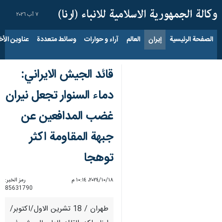
٧ آب ٢٠٢٦
الصفحة الرئيسية
إيران
العالم
آراء و حوارات
وسائط متعددة
عناوين الأخب
قائد الجيش الايراني:
دماء السنوار تجعل نيران
غضب المدافعين عن
جبهة المقاومة اكثر
توهجا
١٨‏/١٠‏/٢٠٢٤، ١٠:١٤ م
رمز الخبر:
85631790
طهران / 18 تشرين الاول/اكتوبر/