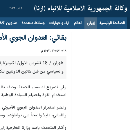
٨ آب ٢٠٢٦
الصفحة الرئيسية
إيران
العالم
آراء و حوارات
وسائط متعددة
عناوين الأخب
بقائي: العدوان الجوي الأم
١٨‏/١٠‏/٢٠٢٤، ١١:٣٦ م
طهران / 18 تشرين الاول/ اك
والسياسي من قبل هاتين الدولتين للكيا
وفي تصريح له مساء الجمعة، وصف بقائي، 
استخدام القوة واحترام السيادة الوطنية
واعتبر استمرار العدوان الجوي الأميركي
واللبناني، دليلاً واضحاً على تواطؤهما و
وأشار المتحدث باسم وزارة الخارجية إلى