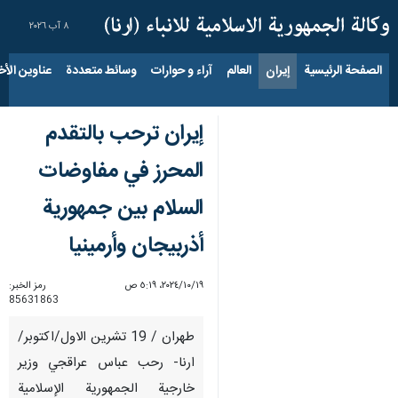
٨ آب ٢٠٢٦
الصفحة الرئيسية
إيران
العالم
آراء و حوارات
وسائط متعددة
عناوين الأخب
إيران ترحب بالتقدم
المحرز في مفاوضات
السلام بين جمهورية
أذربيجان وأرمينيا
١٩‏/١٠‏/٢٠٢٤، ٥:١٩ ص
رمز الخبر:
85631863
طهران / 19 تشرين الاول/اكتوبر/
ارنا- رحب عباس عراقجي وزير
خارجية الجمهورية الإسلامية