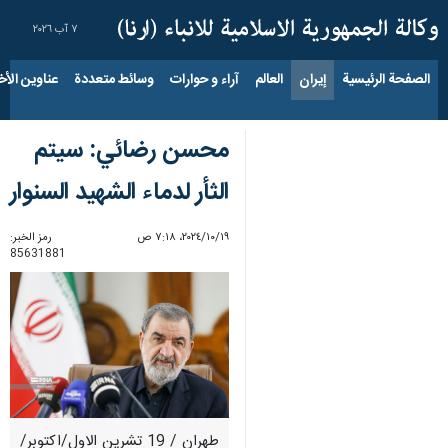
٧ آب ٢٠٢٦
الصفحة الرئيسية
إيران
العالم
آراء و حوارات
وسائط متعددة
عناوين الأخب
محسن رضائي: سيتم
الثأر لدماء الشهيد السنوار
١٩‏/١٠‏/٢٠٢٤، ٧:١٨ ص
رمز الخبر:
85631881
طهران / 19 تشرين الاول/اكتوبر/