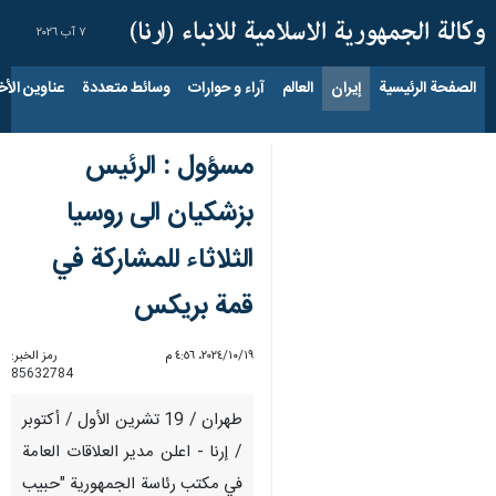
٧ آب ٢٠٢٦
الصفحة الرئيسية
إيران
العالم
آراء و حوارات
وسائط متعددة
عناوين الأخب
مسؤول : الرئيس
بزشكيان الى روسيا
الثلاثاء للمشاركة في
قمة بريكس
١٩‏/١٠‏/٢٠٢٤، ٤:٥٦ م
رمز الخبر:
85632784
طهران / 19 تشرين الأول / أكتوبر
/ إرنا - اعلن مدير العلاقات العامة
في مكتب رئاسة الجمهورية "حبيب