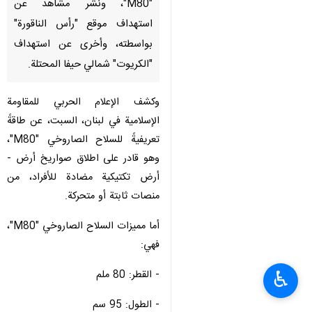
"M80"، ونشر مشاهد عن
استهداف موقع "رأس الناقورة"
بواسطته، وأخرى عن استهداف
"الكريوت" شمالي حيفا المحتلة.
وكشف الإعلام الحربي للمقاومة
الإسلامية في لبنان، السبت، عن طاقةً
تعريفيةً للسلاح الصاروخي "M80"،
وهو قادر على اطلاق صواريخ أرض -
أرض تكتيكية مضادة للأفراد، من
منصات ثابتة أو متحركة.
أما مميزات السلاح الصاروخي "M80"،
فهي:
♿︎
- القطر: 80 ملم
- الطول: 95 سم