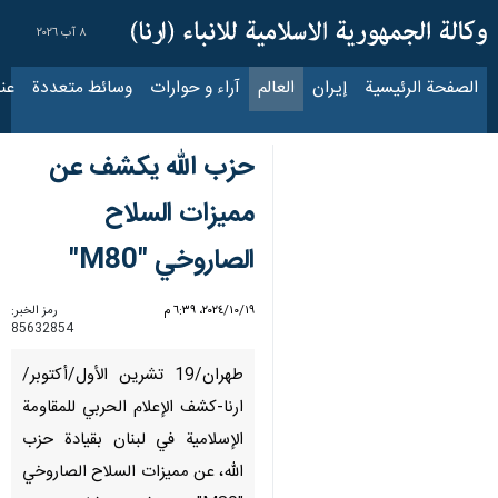
٨ آب ٢٠٢٦
الصفحة الرئيسية
إيران
العالم
آراء و حوارات
وسائط متعددة
عناوين الأخب
حزب الله يكشف عن
مميزات السلاح
الصاروخي "M80"
١٩‏/١٠‏/٢٠٢٤، ٦:٣٩ م
رمز الخبر:
85632854
طهران/19 تشرین الأول/أکتوبر/
ارنا-کشف الإعلام الحربي للمقاومة
الإسلامية في لبنان بقيادة حزب
الله، عن مميزات السلاح الصاروخي