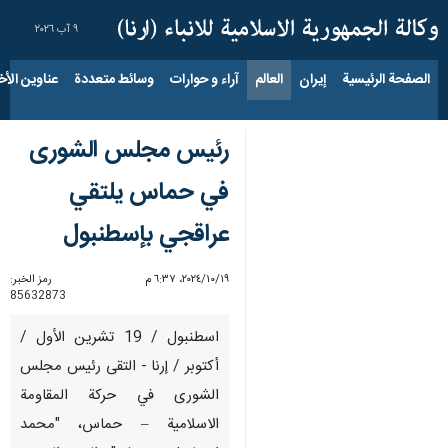
٩ آب ٢٠٢٦
الصفحة الرئيسية
إيران
العالم
آراء و حوارات
وسائط متعددة
عناوين الأخب
رئيس مجلس الشورى
في حماس يلتقي
عراقجي بإسطنبول
١٩‏/١٠‏/٢٠٢٤، ٦:٣٧ م
رمز الخبر:
85632873
اسطنبول / 19 تشرين الأول /
أكتوبر / إرنا - التقى رئيس مجلس
الشورى في حركة المقاومة
الاسلامية – حماس، "محمد