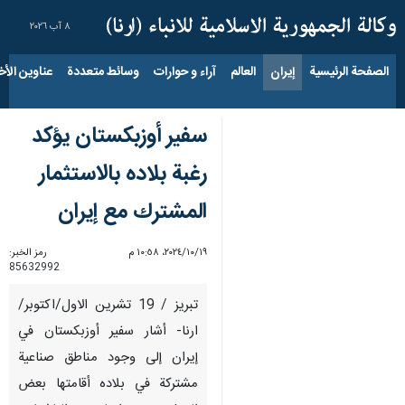
٨ آب ٢٠٢٦
الصفحة الرئيسية
إيران
العالم
آراء و حوارات
وسائط متعددة
عناوين الأخب
سفير أوزبكستان يؤكد
رغبة بلاده بالاستثمار
المشترك مع إيران
١٩‏/١٠‏/٢٠٢٤، ١٠:٥٨ م
رمز الخبر:
85632992
تبريز / 19 تشرين الاول/اكتوبر/
ارنا- أشار سفير أوزبكستان في
إيران إلى وجود مناطق صناعية
مشتركة في بلاده أقامتها بعض