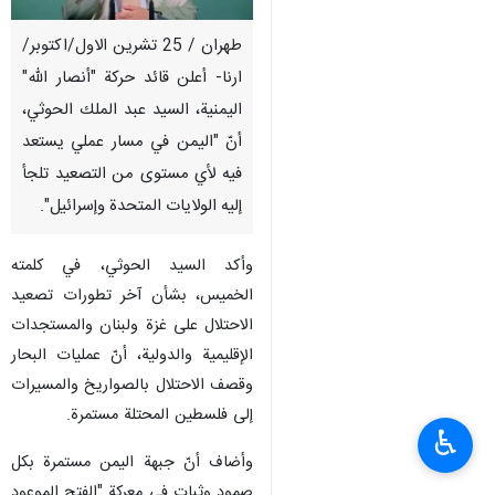
طهران / 25 تشرين الاول/اكتوبر/
ارنا- أعلن قائد حركة "أنصار الله"
اليمنية، السيد عبد الملك الحوثي،
أنّ "اليمن في مسار عملي يستعد
فيه لأي مستوى من التصعيد تلجأ
إليه الولايات المتحدة وإسرائيل".
وأكد السيد الحوثي، في كلمته
الخميس، بشأن آخر تطورات تصعيد
الاحتلال على غزة ولبنان والمستجدات
الإقليمية والدولية، أنّ عمليات البحار
وقصف الاحتلال بالصواريخ والمسيرات
إلى فلسطين المحتلة مستمرة.
♿︎
وأضاف أنّ جبهة اليمن مستمرة بكل
صمود وثبات في معركة "الفتح الموعود