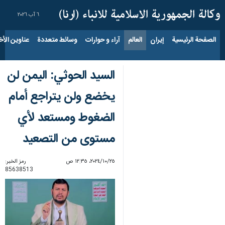
٦ آب ٢٠٢٦
الصفحة الرئيسية
إيران
العالم
آراء و حوارات
وسائط متعددة
عناوين الأخب
السيد الحوثي: اليمن لن
يخضع ولن يتراجع أمام
الضغوط ومستعد لأي
مستوى من التصعيد
٢٥‏/١٠‏/٢٠٢٤، ١٢:٣٥ ص
رمز الخبر:
85638513