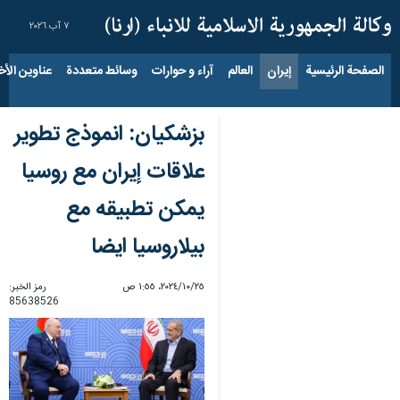
٧ آب ٢٠٢٦
الصفحة الرئيسية
إيران
العالم
آراء و حوارات
وسائط متعددة
عناوين الأخب
بزشكيان: انموذج تطوير
علاقات إيران مع روسيا
يمكن تطبيقه مع
بيلاروسيا ايضا
٢٥‏/١٠‏/٢٠٢٤، ١:٥٥ ص
رمز الخبر:
85638526