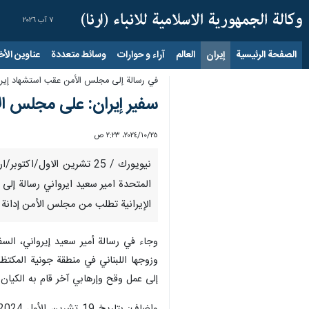
٧ آب ٢٠٢٦
الصفحة الرئيسية
إيران
العالم
آراء و حوارات
وسائط متعددة
عناوين الأخب
في رسالة إلى مجلس الأمن عقب استشهاد إيران
سفير إيران: على مجلس ال
٢٥‏/١٠‏/٢٠٢٤، ٢:٢٣ ص
نيويورك / 25 تشرين الاول
المتحدة امير سعيد ايرواني رسالة إلى 
الإيرانية تطلب من مجلس الأمن إدانة 
وجاء في رسالة أمير سعيد إيرواني، السف
وزوجها اللبناني في منطقة جونية المكت
إلى عمل وقح وإرهابي آخر قام به الكيان 