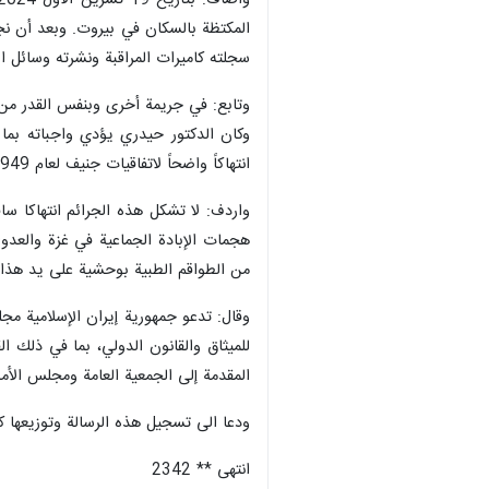
المكتظة بالسكان في بيروت. وبعد أن نج
سجلته كاميرات المراقبة ونشرته وسائل ال
وكان الدكتور حيدري يؤدي واجباته بما ف
انتهاكاً واضحاً لاتفاقيات جنيف لعام 1949، التي تحظر صراحة مهاجمة المستشفيات والعاملين في المجال الطبي. ويعتبر هذا العمل جريمة حرب وفق القانون الدولي.
واردف: لا تشكل هذه الجرائم انتهاكا سا
هجمات الإبادة الجماعية في غزة والعدوا
من الطواقم الطبية بوحشية على يد هذا ا
وقال: تدعو جمهورية إيران الإسلامية مج
للميثاق والقانون الدولي، بما في ذلك ال
المقدمة إلى الجمعية العامة ومجلس ال
ودعا الى تسجيل هذه الرسالة وتوزيعها 
انتهى ** 2342