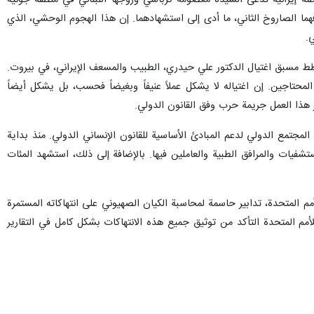
اً على سيارة مواطنة إيرانية تدعى السيدة معصومة كرباسي وزوجها اللبناني في منطقة جونيه
ما الصاروخ الثاني، ما أدى إلى استشهادهما. إن هذا الهجوم الوحشي، الذي
.
وبنفس القدر من البشاعة، تعمد الكيان الصهيوني في 22 تشرين الأول/أكتوبر 2024، وفق مخطط مسبق اغتيال الدكتور علي حيدري، الطبيب والمسعف الإيراني، في بيروت.
لمحتاجين. إن اغتياله لا يشكل عملاً عنيفاً وبغيضاً فحسب، بل يشكل أيضاً
لمجتمع الدولي لدعم المبادئ الأساسية للقانون الإنساني الدولي. منذ بداية
شفيات والمرافق الطبية والعاملين فيها. بالإضافة إلى ذلك، استشهد المئات
م المتحدة، تدابير حاسمة لمحاسبة الكيان الصهيوني على انتهاكاته المستمرة
للأمم المتحدة التأكد من توثيق جميع هذه الانتهاكات بشكل كامل في التقارير