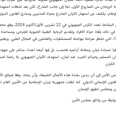
واضاف: بتاريخ 19 تشرين الأول 2024، نفذت طائرة مسيرة تابعة للكيان الصهيوني هجوماً صاروخي
ا الزوجان من الصاروخ الأول، لجآ إلى جانب الشارع، لكن بعد لحظات استهدفه
إعلام، يكشف عن استهتار الكيان الصارخ بحياة المدنيين ومبادئ القانون الدولي
وتابع: في جريمة أخرى 
ي ذلك إنقاذ حياة الافراد وتقديم الرعاية الطبية الحيوية للجرحى ومساعدة ا
فرا لسيادة لبنان وسلامة أراضيه فحسب، بل إنها أيضا اعتداء مباشر على جهود ا
ن المستمر وجرائم الحرب ضد لبنان، استهدف الكيان الصهيوني بلا رحمة المست
لكيان.
لس الأمن إلى أن يدين بشدة هذه الأعمال الشنيعة، وأن يتخذ، وفقا لميثاق الأم
قانون الإنساني الدولي. كما تطلب جمهورية إيران الإسلامية من الأمين العام 
أمن ومجلس حقوق الإنسان.
كوثيقة من وثائق مجلس الأمن.