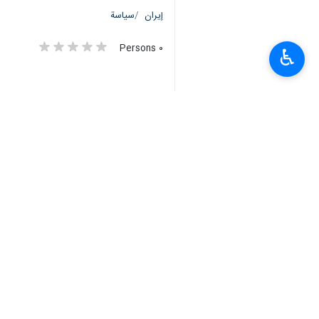
إيران
سياسة
٠ Persons
♿︎
سمات
سفير ايران بالامم المتحدة
اجراءات حاسمة
محاسبة الكيان الاسرائيلي
مجلس الأمن الدولي
ايرواني