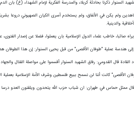
 السنوار ذكرنا بحادثة كربلاء والمدرسة الفكرية لإمام الشهداء (ع) بان الد
جاهدين ولم يكن في الأنفاق، ولم يستخدم أسرى الكيان الصهيوني دروعا بشرية ك
خلاقية والدينية.
يراه صائبا، خاطب علماء الدول الإسلامية بان يعملوا، فضلا عن إصدار الفتوى، 
ى هندسة عملية "طوفان الأقصى" من قبل يحيى السنوار: إن هذا الطوفان هدد 
القادة قال القدومي: رفاق الشهيد السنوار أقسموا على مواصلة القتال والجهاد 
فان الأقصى" كانت أننا لن نسمح ببيع فلسطين وشرف الأمة الإسلامية بعملية 
 قال ممثل حماس في طهران: ان شباب حزب الله يتحدون ويلقنون العدو درسا 