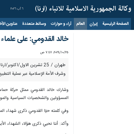
٦ آب ٢٠٢٦
الصفحة الرئيسية
إيران
العالم
آراء و حوارات
وسائط متعددة
عناوين الأخب
خالد القدومي: على علماء 
٢٥‏/١٠‏/٢٠٢٤، ٧:٤٧ ص
طهران / 25 تشرين الاول/ا
وشرف الأمة الإسلامية عبر عملية التطب
وشارك خالد القدومي ممثل حركة حماس
المسؤولين والشخصيات السياسية والموا
وفي كلمته حيّا القدومي ذكرى شهداء الم
وأكد: أننا نحيي ذكرى هؤلاء الشهداء الأب