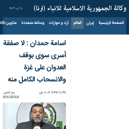
٨ آب ٢٠٢٦
الصفحة الرئيسية
إيران
العالم
آراء و حوارات
وسائط متعددة
عناوين الأخب
اسامة حمدان : لا صفقة
أسرى سوى بوقف
العدوان على غزة
والانسحاب الكامل منه
٢٥‏/١٠‏/٢٠٢٤، ٨:٠٢ ص
رمز الخبر:
85638568