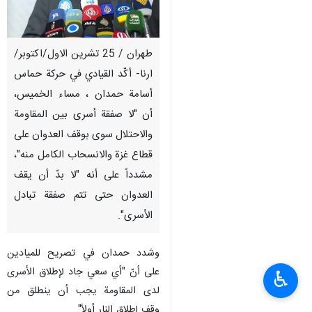
طهران / 25 تشرين الاول/اكتوبر/
ارنا- أكّد القيادي في حركة حماس
أسامة حمدان ، مساء الخميس،
أن "لا صفقة أسرى بين المقاومة
والاحتلال سوى بوقف العدوان على
قطاع غزة والانسحاب الكامل منه"،
مشدداً على أنه "لا بدّ أن يقف
العدوان حتى تتم صفقة تبادل
الأسرى".
وشدد حمدان في تصريح للميادين
على أنّ "أي سعي جاد لإطلاق الأسرى
♿︎
لدى المقاومة يجب أن ينطلق من
وقف إطلاق النار أولاً".