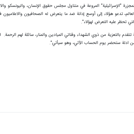
بر/ارنا- دانت نقابة محرري الصحافة اللبنانية في بيان "المجزرة المروعة التي ارتكب
 والمصور في قناة المنار: محمد رضا، غسان نجار، ووسام قاسم الذين ارتقوا ش