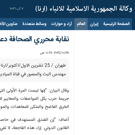
٧ آب ٢٠٢٦
الصفحة الرئيسية
إيران
العالم
آراء و حوارات
وسائط متعددة
عناوين الأخب
نقابة محرري الصحافة دعت
٢٥‏/١٠‏/٢٠٢٤، ١٠:٢٨ ص