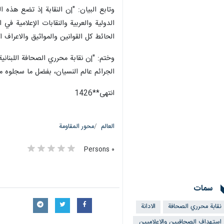
طهران / 25 تشرين الاول/اكتو
مهندس البث والمصور في قناة الميادين،