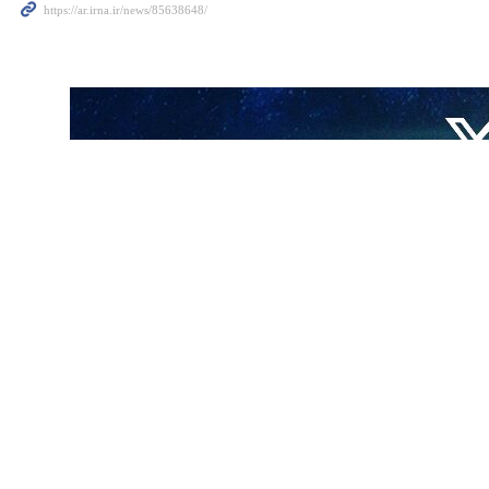
 سبق أن استشهد ستة منهم في غاراتها الوحشية، عدا الجرحى. وما أقدمت عليه
ميين خلال قيامهم بمهماتهم في مناطق الحروب والنزاعات، السكوت أمام هذا
اقم الإغاثة العاملة في الميدان".
غارة، فأصيب عدد منهم، وهو مقر مدني لا عسكري يحرم التعرض له بموجب
على هذا الاجرام المتمادي الذي يمارسه العدو من دون أي حساب".
تحاد الدولي للصحافيين والاتحاد العام للصحافيين العرب والهيئات الحقوقية
 في لبنان، ورفع الصوت ضد التمادي "الإسرائيلي" في استهدافهم، ضاربًا عرض
. لقد ارتقوا وهم يوثقون جرائم العدو وفظائعه على ارض وطنهم لئلا تدخل هذه