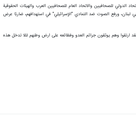
تها "إسرائيل" في حاصبيا باستهدافها بغارة ثلاثة إعلاميين في مقر إقامتهم وهم:
هداء".