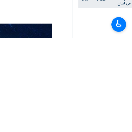
وقال البيان: "إنها ليست المرة الأولى 
جريمة حرب بكل المواصفات والمعايير لا
♿︎
الخرق الفاضح والمتكرر للمعاهدات والموا
أضاف: "إن الفندق المستهدف في حاصبي
القانون الدولي. إزاء هذه الفاجعة، لا 
وتابع البيان: "إن النقابة إذ تضع هذه 
الدولية والعربية والنقابات الإعلامية 
الحائط كل القوانين والمواثيق والا
وختم: "إن نقابة محرري الصحافة اللبناني
الجرائم عالم النسيان، بفضل ما سجلوه 
انتهی**1426
العالم
محور المقاومة