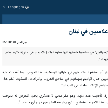
علاميين في لبنان
رمز الخبر:
85638648