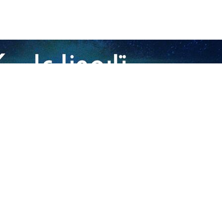
التي تقدم فيها "إسرائيل" على استهداف الصحافيين والاعلاميين في لبنان، وقد
 يمكن للمجتمع الدولي وخصوصًا المنظمات المعنية بحماية الصحافيين والإعلا
ثيق الدولية التي تحدد كيفية التعامل مع الصحافيين والإعلاميين وفرق البث، وطو
ا يضم تجمعا للصحافيين والاعلاميين والمصورين الذين لم يسلموا من ال
تفي كل كلمات الإدانة والشجب والاستنكار في التعبير عن مشاعر الغضب والثورة 
المجزرة "الإسرائيلية" المروعة في متناول مجلس حقوق الإنسان، واليونسكو والا
في العالم، تدعو هؤلاء إلى أوسع إدانة ضد ما يتعرض له الصحافيون والاعلاميون
عراف التي تحظر عليه التعرض لهؤلاء".
ة تتقدم بالتعزية من ذوي الشهداء وقناتي الميادين والمنار، سائلة لهم الرحمة
من ادلة ستحضر يوم الحساب الآتي، وهو سيأتي".