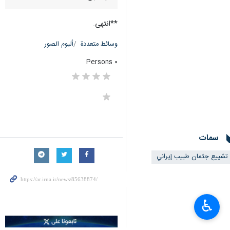
**انتهی.
وسائط متعددة
ألبوم الصور
٠ Persons
سمات
تشييع جثمان طبيب إيراني
♿︎