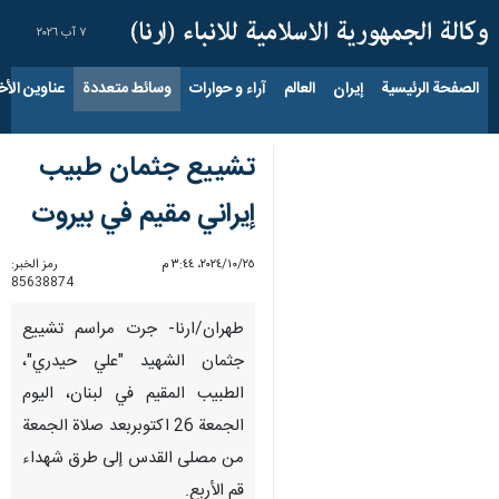
٧ آب ٢٠٢٦
الصفحة الرئيسية
إيران
العالم
آراء و حوارات
وسائط متعددة
عناوين الأخب
تشييع جثمان طبيب
إيراني مقيم في بيروت
٢٥‏/١٠‏/٢٠٢٤، ٣:٤٤ م
رمز الخبر:
85638874
طهران/ارنا- جرت مراسم تشييع
جثمان الشهيد "علي حيدري"،
الطبيب المقيم في لبنان، اليوم
الجمعة 26 اکتوبربعد صلاة الجمعة
من مصلی القدس إلى طرق شهداء
قم الأربع.