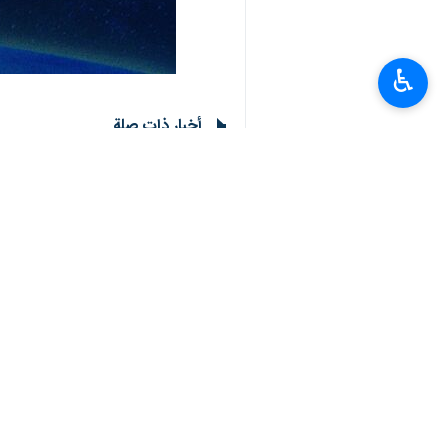
♿︎
أخبار ذات صلة
عارف:اقتدار ايران يذّل اعداءها
السعودية تدين الاستهداف العسكري الصهيوني ل
طهران/26 تشرين الاول/اكتوبر/ارنا-اعربت المملكة العربية السعودية عن ادانتها واستنكارها للاستهداف…
الدفاع الجوي الايراني يصدر بيانا حو
الدفاع الجوي الايراني يصدر بيانا حول العدو
طهران / 26 تشرين الاول/ اكتوبر/ارنا- اصدر مقر الدفاع الجوي الايراني بيانا حول العدوان الصهيوني…
سماع دوي عدة انفجارات قوية في ضواحي ط
طهران / 26 تشرين الاول/اكتوبر/ارنا- وافاد مراسلو وكالة أنباء "إرنا"، انه سُمعت في حوالي الساعة…
تعليقك