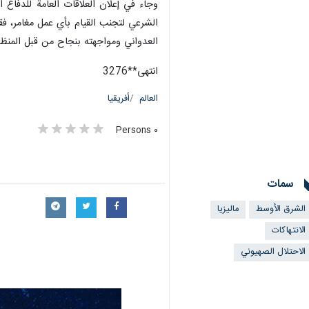
وجاء في إعلان العلاقات العامة للدفاع 
الشرعي لتجنب القيام بأي عمل مغامر، فق
العدواني ومواجهته بنجاح من قبل المنظ
انتهى**3276
العالم
أفريقيا
٠ Persons
سمات
الشرق الأوسط
ماليزيا
الانتهاكات
الاحتلال الصهيوني