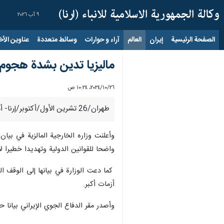
٩ آب ٢٠٢٦
الصفحة الرئيسية
إيران
العالم
آراء و حوارات
وسائط متعددة
عناوين الأخب
ماليزيا تدين بشدة هجوم ا
٢٦‏/١٠‏/٢٠٢٤، ١٠:٢٤ ص
طهران/26 تشرين الأول/أكتوبر/إرنا- أدانت وزارة الخارجية الماليزية بشدة هجوم الكيان الصهيوني على إيران واعتبرته انتهاكا واضحا للقوانين الدولية وتهديدا لاستقرار المنطقة.
وأعلنت وزاره الخارجیة المالزیة في بيان
واضحا للقوانين الدولية وتهديدا خطيرا لا
كما دعت الوزارة في بيانها إلى الوقف ا
أزمات أكبر.
وأصدر مقر الدفاع الجوي الإيراني بيانا