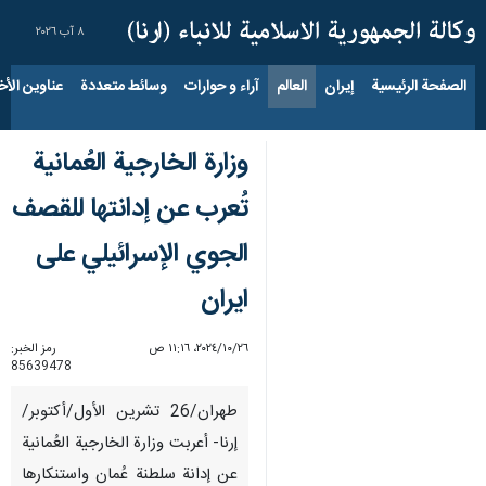
٨ آب ٢٠٢٦
الصفحة الرئيسية
إيران
العالم
آراء و حوارات
وسائط متعددة
عناوين الأخب
وزارة الخارجية العُمانية
تُعرب عن إدانتها للقصف
الجوي الإسرائيلي علی
ایران
٢٦‏/١٠‏/٢٠٢٤، ١١:١٦ ص
رمز الخبر:
85639478
طهران/26 تشرين الأول/أكتوبر/
إرنا- أعربت وزارة الخارجية العُمانية
عن إدانة سلطنة عُمان واستنكارها