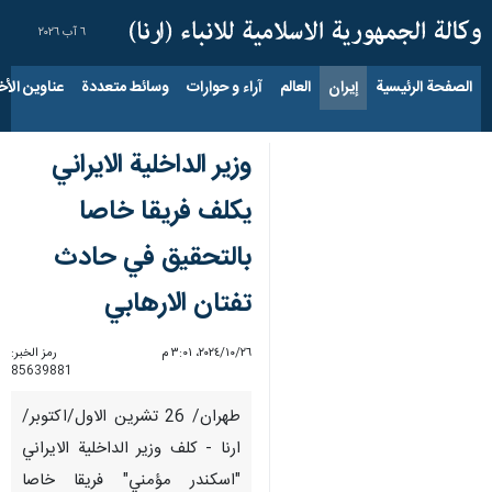
٦ آب ٢٠٢٦
الصفحة الرئيسية
إيران
العالم
آراء و حوارات
وسائط متعددة
عناوين الأخب
وزير الداخلية الايراني
يكلف فريقا خاصا
بالتحقيق في حادث
تفتان الارهابي
٢٦‏/١٠‏/٢٠٢٤، ٣:٠١ م
رمز الخبر:
85639881
طهران/ 26 تشرين الاول/اكتوبر/
ارنا - كلف وزير الداخلية الايراني
"اسكندر مؤمني" فريقا خاصا