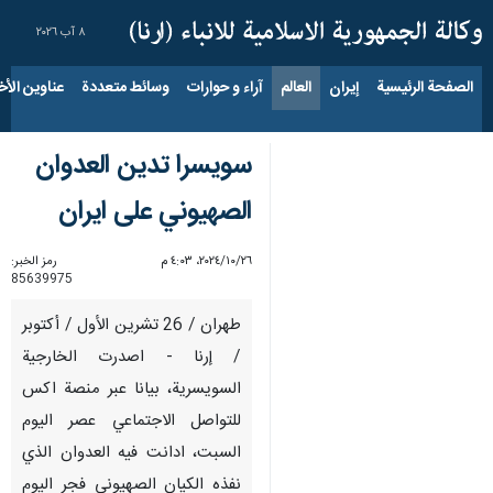
٨ آب ٢٠٢٦
الصفحة الرئيسية
إيران
العالم
آراء و حوارات
وسائط متعددة
عناوين الأخب
سويسرا تدين العدوان
الصهيوني على ايران
٢٦‏/١٠‏/٢٠٢٤، ٤:٠٣ م
رمز الخبر:
85639975
طهران / 26 تشرين الأول / أكتوبر
/ إرنا - اصدرت الخارجية
السويسرية، بيانا عبر منصة اكس
للتواصل الاجتماعي عصر اليوم
السبت، ادانت فيه العدوان الذي
نفذه الكيان الصهيوني فجر اليوم