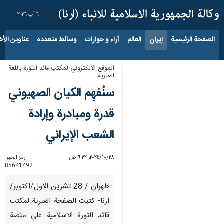
٦ آب ٢٠٢٦
الصفحة الرئيسية
إيران
العالم
آراء و حوارات
وسائط متعددة
عناوين الأخب
الموقع الالكتروني لمكتب قائد الثورة باللغة
العبرية:
سنُفهِم الكيان الصهيوني
قدرة ومبادرة وإرادة
الشعب الإيراني
٢٨‏/١٠‏/٢٠٢٤، ٦:٢٢ ص
رمز الخبر:
85641492
طهران / 28 تشرين الاول/اكتوبر/
ارنا- كتبت الصفحة العبرية لمكتب
قائد الثورة الاسلامية على منصة