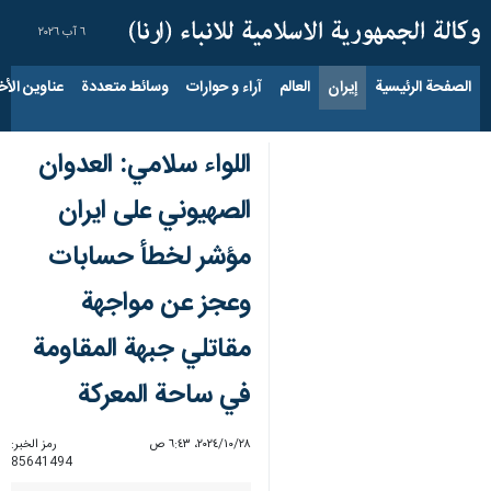
٦ آب ٢٠٢٦
الصفحة الرئيسية
إيران
العالم
آراء و حوارات
وسائط متعددة
عناوين الأخب
اللواء سلامي: العدوان
الصهيوني على ايران
مؤشر لخطأ حسابات
وعجز عن مواجهة
مقاتلي جبهة المقاومة
في ساحة المعركة
٢٨‏/١٠‏/٢٠٢٤، ٦:٤٣ ص
رمز الخبر:
85641494