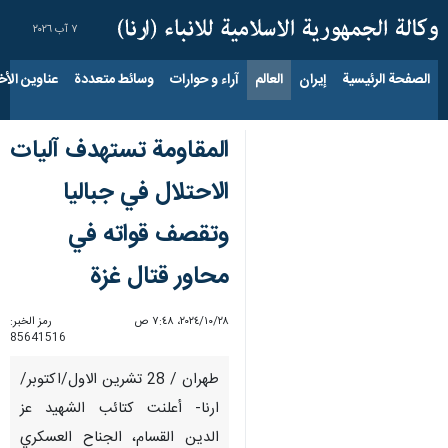
٧ آب ٢٠٢٦
الصفحة الرئيسية
إيران
العالم
آراء و حوارات
وسائط متعددة
عناوين الأخب
المقاومة تستهدف آليات
الاحتلال في جباليا
وتقصف قواته في
محاور قتال غزة
٢٨‏/١٠‏/٢٠٢٤، ٧:٤٨ ص
رمز الخبر:
85641516
طهران / 28 تشرين الاول/اكتوبر/
ارنا- أعلنت كتائب الشهيد عز
الدين القسام، الجناح العسكري