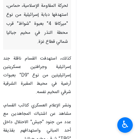
لحركة المقاومة الإسلامية، حماس،
استهدفها دبابة إسرائيلية من نوع
"ميركافا 4" بعبوة "شواظ" قرب
محطة النذر في مخيم جباليا
شمالي قطاع غزة.
كذلك، استهدفت القسام ناقلة جند
إسرائيلية وجرافتين عسكريتين
إسرائيليتين من نوع "D9" بعبوات
أرضية في محيط المقبرة الشرقية
شرقي المخيم نفسه.
ونشر الإعلام العسكري كتائب القسام،
مشاهد عن اشتباك المجاهدين مع
عدد من جنود "جيش" الاحتلال داخل
♿︎
أحد المباني واستهدافهم بقذيفة