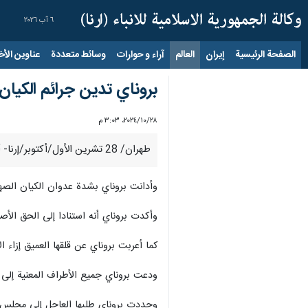
٦ آب ٢٠٢٦
الصفحة الرئيسية
إيران
العالم
آراء و حوارات
وسائط متعددة
عناوين الأخب
بروناي تدين جرائم الكيان
٢٨‏/١٠‏/٢٠٢٤، ٣:٠٣ م
طهران/ 28 تشرين الأول/أكتوبر/إرنا- أدانت مملكة بروناي بشدة العدوان الصهيوني على إيران، منها استشهاد مجموعة من رجال قوى الأمن الداخلي في إيران.
وأدانت بروناي بشدة عدوان الكيان الصهيو
وأكدت بروناي أنه استنادا إلى الحق الأصيل في الدفاع عن النفس، كما جاء في الما
كما أعربت بروناي عن قلقها العميق إزاء 
ودعت بروناي جميع الأطراف المعنية إلى
وجددت بروناي طلبها العاجل إلى مجلس ال