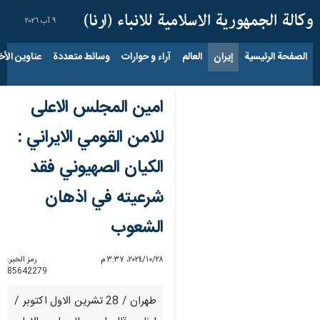
٩ آب ٢٠٢٦
الصفحة الرئيسية
إيران
العالم
آراء و حوارات
وسائط متعددة
عناوين الأخب
امين المجلس الاعلى
للامن القومي الايراني :
الكيان الصهيوني فقد
شرعيته في اذهان
الشعوب
٢٨‏/١٠‏/٢٠٢٤، ٣:٣٧ م
رمز الخبر:
85642279
طهران / 28 تشرين الاول اكتوبر /