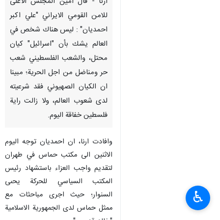
ارنا - قال امين المجلس الاعلى
للامن القومي الايراني "علي اكبر
احمديان" : ليس هناك شخص في
العالم يشك بأن "اسرائيل" كيان
محتل، والشعب الفلسطيني شعب
حر ومناضل من اجل الحرية؛ مبينا
ان الكيان الصهيوني فقد شرعيته
لدى شعوب العالم، ولا زالت راية
فلسطين خفاقة اليوم.
وافادت ارنا، ان احمديان توجه اليوم
الاثنين الى مكتب حماس في طهران
لتقديم واجب العزاء باستشهاد رئيس
المكتب السياسي للحركة يحىى
♿︎
السنوار؛ حيث اجرى مباحثات مع
ممثل حماس لدى الجمهورية الاسلامية