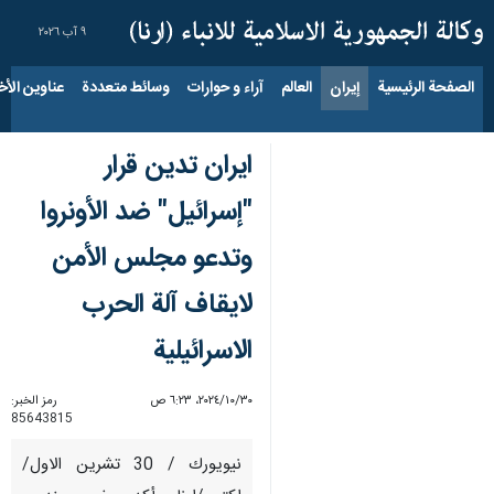
٩ آب ٢٠٢٦
الصفحة الرئيسية
إيران
العالم
آراء و حوارات
وسائط متعددة
عناوين الأخب
ايران تدين قرار
"إسرائيل" ضد الأونروا
وتدعو مجلس الأمن
لايقاف آلة الحرب
الاسرائيلية
٣٠‏/١٠‏/٢٠٢٤، ٦:٢٣ ص
رمز الخبر:
85643815
نيويورك / 30 تشرين الاول/