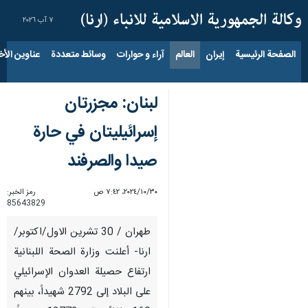
٧ آب ٢٠٢٦
الصفحة الرئيسية
إيران
العالم
آراء و حوارات
وسائط متعددة
عناوين الأخب
لبنان: مجزرتان
إسرائيليتان في حارة
صيدا والصرفند
٣٠‏/١٠‏/٢٠٢٤، ٧:٤٢ ص
رمز الخبر:
85643829
طهران / 30 تشرين الاول/اكتوبر/
ارنا- أعلنت وزارة الصحة اللبنانية
ارتفاع حصيلة العدوان الإسرائيلي
على البلاد إلى 2792 شهيداً، بينهم