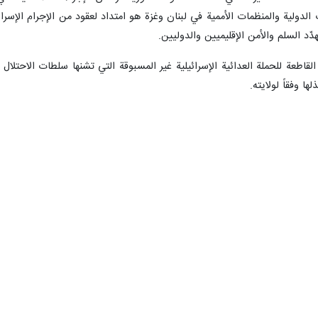
وات الدولية والمنظمات الأممية في لبنان وغزة هو امتداد لعقود من الإجرام ا
ّد السلم والأمن الإقليميين والدوليين.
القاطعة للحملة العدائية الإسرائيلية غير المسبوقة التي تشنها سلطات الاحتلال
ا وفقاً لولايته.
 ايام عن مصدر بمكتب رئيس الوزراء الإسرائيلي بنيامين نتنياهو أنه يتوقع إ
حتلة.
ر مشروعي قانونين لإغلاق وكالة الأمم المتحدة لإغاثة وتشغيل اللاجئين الفلس
بهذا الصدد اليوم الاثنين.