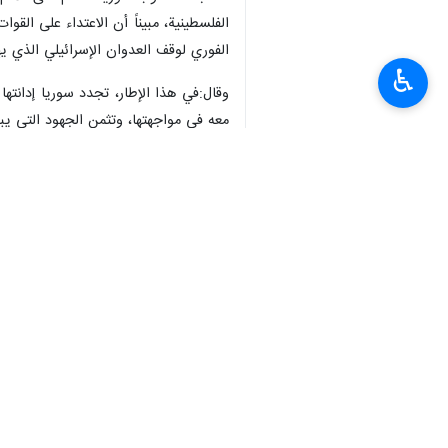
الفلسطينية، مبيناً أن الاعتداء على الق
الفوري لوقف العدوان الإسرائيلي الذي يهد
♿︎
وقال:في هذا الإطار، تجدد سوريا إدانتها 
معه في مواجهتها، وتثمن الجهود التي يبذله
هذا ونقلت "صحيفة جيروزاليم بوست" قبل
بالقدس الشرقية وغزة والضفة الغربية الم
وذكرت الصحيفة: أن "إسرائيل" تعتزم تمري
المتحدة ومن المقرر إجراء تصويت رئيسي 
انتهی**1426
العالم
محور المقاومة
٠ Persons