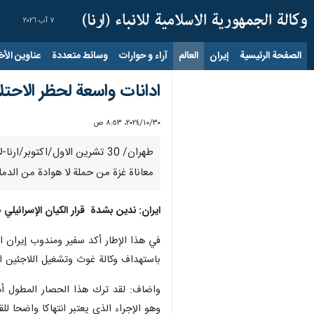
٧ آب ٢٠٢٦
الصفحة الرئيسية
إيران
العالم
آراء و حوارات
وسائط متعددة
عناوين الأخب
ادانات واسعة لحظر الاحتلا
٣٠‏/١٠‏/٢٠٢٤، ٨:٥٣ ص
طهران/ 30 تشرين الاول/اكتوب
معاناة غزة من حملة لا هوادة من الدما
ايران: ندين بشدة قرار الكيان الإسرائيلي 
في هذا الإطار أكد سفير ومندوب إيران الد
باستهداف وكالة غوث وتشغيل اللاجئين الأ
واضاف: لقد ترك هذا الحصار المطول أمام
وهو الإجراء الذي يعتبر انتهاكا واضحا للق