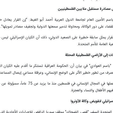
عادل مصادرة مستقبل ملايين الفلسطينيين
م الأمين العام لجامعة الدول العربية أحمد أبو الغيط: "إن القرار يعادل 
قضاء على دور الوكالة، ومحاولة تدمير سمعتها الدولية وتجفيف مصادر تمويلها".
قرار يمثل سابقة خطيرة على الصعيد الدولي، ذلك أن الكيان الإسرائيلي ليس هو
ية العامة للأمم المتحدة.
ت إلى الأراضي الفلسطينية المحتلة
 "باسم العوادي" في بيان أن: الحكومة العراقية تستنكر ما أقدم عليه الكيان 
لتصرف من تطور خطير الأثر على الوضع الإنساني، وعرقلة مساعي إيصال المساعدا
وأضاف إن وكالة (الأونروا) التي تمارس
يهم الأطفال والنساء والعجزة.
سرائيلي لتقويض وكالة الأونروا
المتحدة السفير "قصي الضحاك" موقف سوريا الرافض للإجراءات الأحادية التي ي