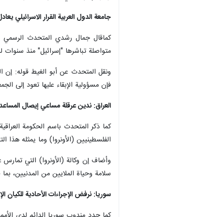
جامعة الدول العربية القرار الاسرائيلي ي
کماقال جمال رشدي المتحدث الرسمي باس
متواصلة تباشرها "إسرائيل" منذ سنوات لل
ونقل المتحدث عن أبو الغيط قوله: إن ال
فإن مسؤولية الإبقاء عليها تعود إلى الجمع
العراق: ندين عرقلة مساعي إيصال المساعدا
کما ذكر المتحدث باسم الحكومة العراقية
الفلسطينيين (الأونروا) وما يمثله هذا ا
سلامة وحياة الملايين من المدنيين، بما ف
سوريا: نرفض الإجراءات الأحادية للكيان الإ
کما جدد مندوب سوريا الدائم لدى الأمم 