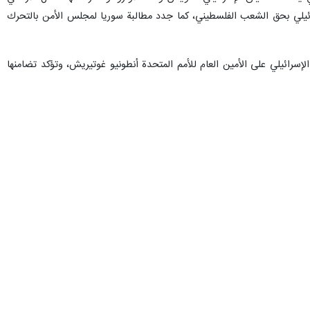
لإسرائيلي بحق الشعب الفلسطيني، كما جدد مطالبة سوريا لمجلس الأمن بالتحرك
 الإسرائيلي على الأمين العام للأمم المتحدة أنطونيو غوتيريش، وتؤكد تضامنها
قرار قانونين لوقف عمل وكالة غوث وتشغيل اللاجئين الفلسطينيين (أونروا)
طينيين (أونروا) على الرغم من تحذيرات الحلفاء والتهديدات بعواقب من الأمم