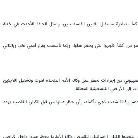
حكماً مصادرة مستقبل ملايين الفلسطينيين، ويمثل الحلقة الأحدث في خطة
 من أنشأ الأونروا لكي يحظر عملها، وإنما تأسست بقرار أممي عام، وبالتالي
الصهيوني من إجراءات لحظر عمل وكالة الأمم المتحدة لغوث وتشغيل اللاجئين
ت إلى الأراضي الفلسطينية المحتلة.
 عملها في المجال الإنساني في فلسطين منذ ما يزيد عن 75 عاماً، مسؤولة عن دعم وإغاثة شعب لاجئ بأكمله، وأن حظر عملها من قبل الكيان الغاصب يهدد
تخذها الكيان الإسرائيلي لتقويض وكالة الأونروا وحظر عملها داخل الأراضي