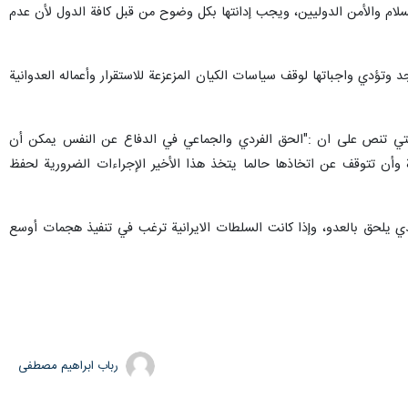
للسلام والأمن الدوليين، ويجب إدانتها بكل وضوح من قبل كافة الدول لأن عدم
تؤدي واجباتها لوقف سياسات الكيان المزعزعة للاستقرار وأعماله العدوانية
ا، الدفاع عن نفسها وفقا للمادة 51 من ميثاق الأمم المتحدة، والتي تنص على ان :"الحق الفردي والجماعي في الدفاع عن النفس يمكن أن
 وأن تتوقف عن اتخاذها حالما يتخذ هذا الأخير الإجراءات الضرورية لحفظ
ي يلحق بالعدو، وإذا كانت السلطات الايرانية ترغب في تنفيذ هجمات أوسع
رباب ابراهیم مصطفی