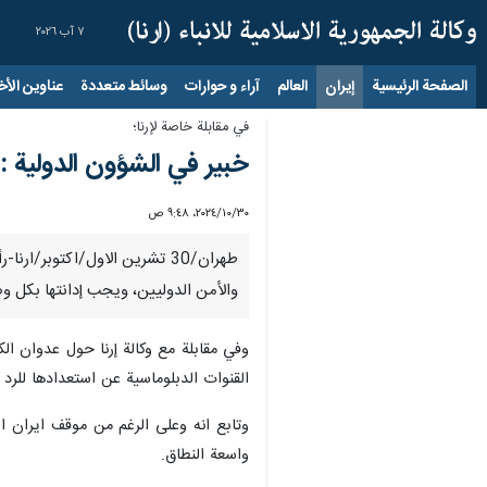
٧ آب ٢٠٢٦
الصفحة الرئيسية
إيران
العالم
آراء و حوارات
وسائط متعددة
عناوين الأخب
في مقابلة خاصة لإرنا؛
خبير في الشؤون الدولية 
٣٠‏/١٠‏/٢٠٢٤، ٩:٤٨ ص
طهران/30 تشرين الاول/اكتوبر/
والأمن الدوليين، ويجب إدانتها بكل وض
وفي مقابلة مع وكالة إرنا حول عدوان ال
القنوات الدبلوماسية عن استعدادها للرد 
وتابع انه وعلى الرغم من موقف ايران ال
واسعة النطاق.