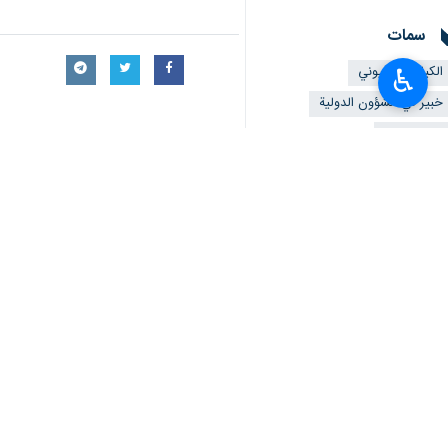
سمات
الکیان الصهیوني
♿︎
خبير في الشؤون الدولية
الرد الايراني
أخبار ذات صلة
وزير الدفاع الايراني: الكيان الصهيوني لم يح
طهران / 29 تشرين الاول/اكتوبر/ارنا- اكد وزير الدفاع وإسناد القوات المسلحة الايرانية العميد…