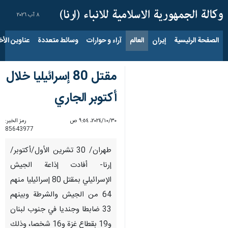
٨ آب ٢٠٢٦
الصفحة الرئيسية
إيران
العالم
آراء و حوارات
وسائط متعددة
عناوين الأخب
مقتل 80 إسرائيليا خلال
أكتوبر الجاري
٣٠‏/١٠‏/٢٠٢٤، ٩:٥٤ ص
رمز الخبر:
85643977
طهران/ 30 تشرين الأول/أكتوبر/
إرنا- أفادت إذاعة الجيش
الإسرائيلي بمقتل 80 إسرائيليا منهم
64 من الجيش والشرطة وبينهم
33 ضابطا وجنديا في جنوب لبنان
و19 بقطاع غزة و16 شخصا، وذلك