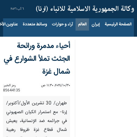
٦ آب ٢٠٢٦
الصفحة الرئيسية
إيران
العالم
آراء و حوارات
وسائط متعددة
عناوين الأخب
أحياء مدمرة ورائحة
الجثث تملأ الشوارع في
شمال غزة
٣٠‏/١٠‏/٢٠٢٤، ١١:٣٠ ص
رمز الخبر:
85644135
طهران/ 30 تشرين الأول/أكتوبر/
إرنا- مع استمرار الکیان الصهيوني
في جرائمه ضد الإنسانية، يعيش
شمال قطاع غزة ظروفا رهيبة