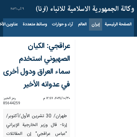
٩ آب ٢٠٢٦
الصفحة الرئيسية
إيران
العالم
آراء و حوارات
وسائط متعددة
عناوين الأخب
عراقجي: الكيان
الصهيوني استخدم
سماء العراق ودول أخرى
في عدوانه الأخير
٣٠‏/١٠‏/٢٠٢٤، ١٢:٤٧ م
رمز الخبر:
85644259
طهران/ 30 تشرين الأول/أكتوبر/
إرنا- قال وزير الخارجية الإيراني
"عباس عراقجي" إن المقاتلات