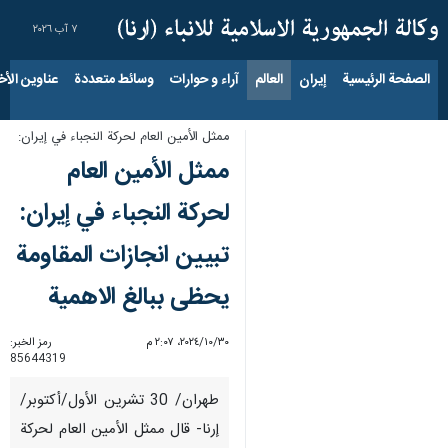
٧ آب ٢٠٢٦
الصفحة الرئيسية
إيران
العالم
آراء و حوارات
وسائط متعددة
عناوين الأخب
ممثل الأمين العام لحركة النجباء في إيران:
ممثل الأمين العام
لحركة النجباء في إيران:
تبيين انجازات المقاومة
يحظى ببالغ الاهمية
٣٠‏/١٠‏/٢٠٢٤، ٢:٠٧ م
رمز الخبر:
85644319
طهران/ 30 تشرين الأول/أكتوبر/
إرنا- قال ممثل الأمين العام لحركة