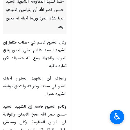
طهران/30 تشرین الأول/أکتوبر/
ارنا-أکد الأمين العام لحزب الله
الشيخ نعيم قاسم في أول خطاب
له بعد انتخابه أمينا عاما للحزب،
خلفا لسيد المقاومة الشهيد السيد
حسن نصر الله أن بنیامین نتنياهو
نجا هذه المرة وربما أجله لم يحن
بعد.
وقال الشيخ قاسم في خطاب متلفز إن
الشهيد السيد هاشم صفي الدين رفيق
الدرب والجهاد ومع انه خسرناه لكن
ثماره باقيه.
♿︎
واضاف أن الشهيد السنوار أخاف
العدو في سجنه وحريته والتحق برفيقه