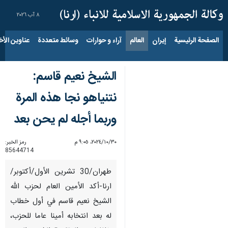
٨ آب ٢٠٢٦
الصفحة الرئيسية
إيران
العالم
آراء و حوارات
وسائط متعددة
عناوين الأخب
الشيخ نعيم قاسم:
نتنياهو نجا هذه المرة
وربما أجله لم يحن بعد
٣٠‏/١٠‏/٢٠٢٤، ٩:٠٥ م
رمز الخبر:
85644714