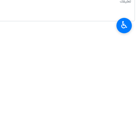
♿︎
أحدث الأخبار
بزشكيان: علاقاتنا مع جيراننا أفضل بكثير مما كانت عليه في الماضي
٢٠٢٦-٠٨-٠٧ ٠٠:٣٤
قاليباف للاميركيين: تقبّلوا الحقائق وأوفوا بالتزاماتكم
٢٠٢٦-٠٨-٠٧ ٠٠:١٥
محادثات هاتفية بين وزيري الخارجية الايراني والموريتاني
٢٠٢٦-٠٨-٠٦ ٢٣:٥٤
وزير العلوم: وضع خبرات ايران بتصرف العراق لتطوير التعليم العالي