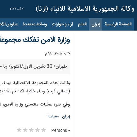
٧ آب ٢٠٢٦
الصفحة الرئيسية
إيران
العالم
آراء و حوارات
وسائط متعددة
عناوين الأخب
وزارة الامن تفكك مجموعة ا
٣٠‏/١٠‏/٢٠٢٤، ٦:٤٢ م
طهران/ 30 تشرين الاول/اكتوبر/ارنا – تمكن منتسبو وزارة الامن خلال عمليات من تحديد وتفكيك مجموعة ارهابية انفصالية تابعة للكيان الصهيوني والتي كانت تنوي الدخول الى البلاد.
وكانت هذه المجموعة الانفصالية تهدف ال
(شمالي غرب) وبناء خلايا، لكنه تم تحديدها
وفي ضوء عمليات منتسبي وزارة الامن، لق
إيران
سياسة
٠ Persons