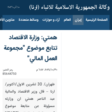
١٠ آب ٢٠٢٦
الصفحة الرئيسية
إيران
العالم
آراء و حوارات
وسائط متعددة
عناوين الأخب
همتي: وزارة الاقتصاد
تتابع موضوع "مجموعة
العمل المالي"
٣٠‏/١٠‏/٢٠٢٤، ٦:٥٧ م
رمز الخبر:
85644750
طهران/ 30 تشرين الاول/اكتوبر/
ارنا – قال وزير الاقتصاد والمالية
عبد الناصر همتي ان وزارته
مسؤولة عن متابعة موضوع