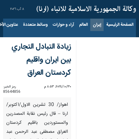
٨ آب ٢٠٢٦
الصفحة الرئيسية
إيران
العالم
آراء و حوارات
وسائط متعددة
عناوين الأخب
زيادة التبادل التجاري
بين ايران واقليم
كردستان العراق
٣٠‏/١٠‏/٢٠٢٤، ٨:٥٣ م
رمز الخبر:
85644856
اهواز/ 30 تشرين الاول/اكتوبر/
ارنا – قال رئيس نقابة المصدرين
والمستوردين باقليم كردستان
العراق مصطفى عبد الرحمن عبد