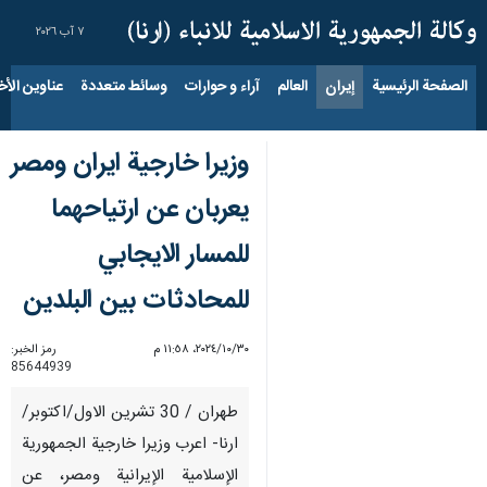
٧ آب ٢٠٢٦
الصفحة الرئيسية
إيران
العالم
آراء و حوارات
وسائط متعددة
عناوين الأخب
وزيرا خارجية ايران ومصر
يعربان عن ارتياحهما
للمسار الايجابي
للمحادثات بين البلدين
٣٠‏/١٠‏/٢٠٢٤، ١١:٥٨ م
رمز الخبر:
85644939
طهران / 30 تشرين الاول/اكتوبر/
ارنا- اعرب وزيرا خارجية الجمهورية
الإسلامية الإيرانية ومصر، عن