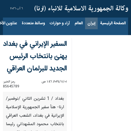
٦ آب ٢٠٢٦
الصفحة الرئيسية
إيران
العالم
آراء و حوارات
وسائط متعددة
عناوين الأخب
السفير الإيراني في بغداد
يهنئ بانتخاب الرئيس
الجديد للبرلمان العراقي
٠١‏/١١‏/٢٠٢٤، ١:٤٦ ص
رمز الخبر:
85645789
بغداد / 1 تشرين الثاني /نوفمبر/
ارنا- هنأ سفير الجمهورية الإسلامية
الإيرانية في بغداد، الشعب العراقي
بانتخاب محمود المشهداني رئيسا