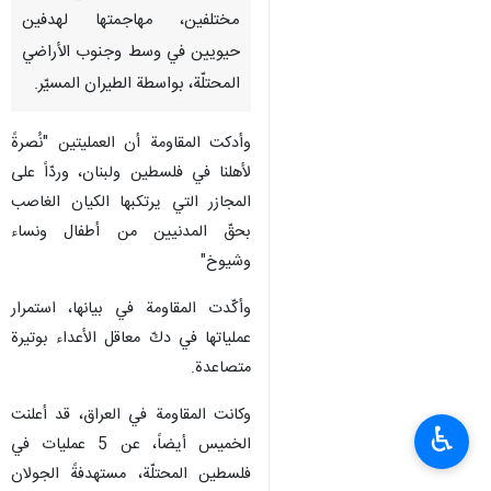
مختلفين، مهاجمتها لهدفين
حيويين في وسط وجنوب الأراضي
المحتلّة، بواسطة الطيران المسيّر.
وأدكت المقاومة أن العمليتين "نُصرةً
لأهلنا في فلسطين ولبنان، وردّاً على
المجازر التي يرتكبها الكيان الغاصب
بحقّ المدنيين من أطفال ونساء
وشيوخ"
وأكّدت المقاومة في بيانها، استمرار
عملياتها في دكّ معاقل الأعداء بوتيرة
متصاعدة.
وكانت المقاومة في العراق، قد أعلنت
♿︎
الخميس أيضاً، عن 5 عمليات في
فلسطين المحتلّة، مستهدفةً الجولان