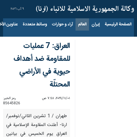
٩ آب ٢٠٢٦
الصفحة الرئيسية
إيران
العالم
آراء و حوارات
وسائط متعددة
عناوين الأخب
العراق: 7 عمليات
للمقاومة ضد أهداف
حيوية في الأراضي
المحتلّة
٠١‏/١١‏/٢٠٢٤، ٧:٤٨ ص
رمز الخبر:
85645826
طهران / 1 تشرين الثاني/نوفمبر/
ارنا- أعلنت المقاومة الإسلامية في
العراق يوم الخميس في بيانين