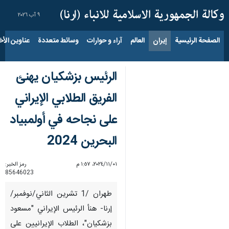
٩ آب ٢٠٢٦
الصفحة الرئيسية
إيران
العالم
آراء و حوارات
وسائط متعددة
عناوين الأخب
الرئيس بزشكيان يهنئ
الفريق الطلابي الإيراني
على نجاحه في أولمبياد
البحرين 2024
٠١‏/١١‏/٢٠٢٤، ١:٥٧ م
رمز الخبر:
85646023
طهران /1 تشرين الثاني/نوفمبر/
إرنا- هنأ الرئيس الإيراني "مسعود
بزشكيان"، الطلاب الإيرانيين على