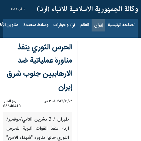
٦ آب ٢٠٢٦
الصفحة الرئيسية
إيران
العالم
آراء و حوارات
وسائط متعددة
عناوين الأخب
الحرس الثوري ينفذ
مناورة عملياتية ضد
الارهابيين جنوب شرق
إيران
٠٢‏/١١‏/٢٠٢٤، ٣:٠٤ ص
رمز الخبر:
85646418
طهران / 2 تشرين الثاني/نوفمبر/
ارنا- تنفذ القوات البرية للحرس
الثوري حاليا مناورة "شهداء الامن"