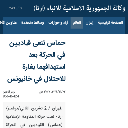
٧ آب ٢٠٢٦
الصفحة الرئيسية
إيران
العالم
آراء و حوارات
وسائط متعددة
عناوين الأخب
حماس تنعى قياديين
في الحركة بعد
استهدافهما بغارة
للاحتلال في خانيونس
٠٢‏/١١‏/٢٠٢٤، ٣:٢٧ ص
رمز الخبر:
85646424
طهران / 2 تشرين الثاني/نوفمبر/
ارنا- نعت حركة المقاومة الإسلامية
(حماس) القياديين في الحركة