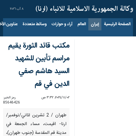
٨ آب ٢٠٢٦
الصفحة الرئيسية
إيران
العالم
آراء و حوارات
وسائط متعددة
عناوين الأخب
مكتب قائد الثورة يقيم
مراسم تأبين للشهيد
السيد هاشم صفي
الدين في قم
٠٢‏/١١‏/٢٠٢٤، ٣:٣٢ ص
رمز الخبر:
85646426
طهران / 2 تشرين لثاني/نوفمبر/
ارنا- اقيمت، مساء الجمعة في
مدينة قم المقدسة (جنوب طهران)،