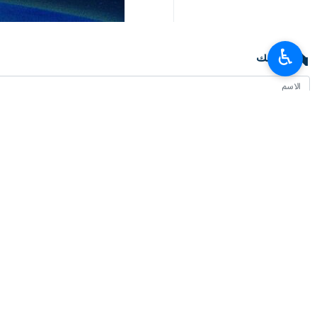
♿︎
تعليقك
أحدث الأخبار
دعوة لتبسيط عرض الخدمات الفنية والهندسية الايرانية في روسيا
٢٠٢٦-٠٨-٠٦ ١٨:٥٨