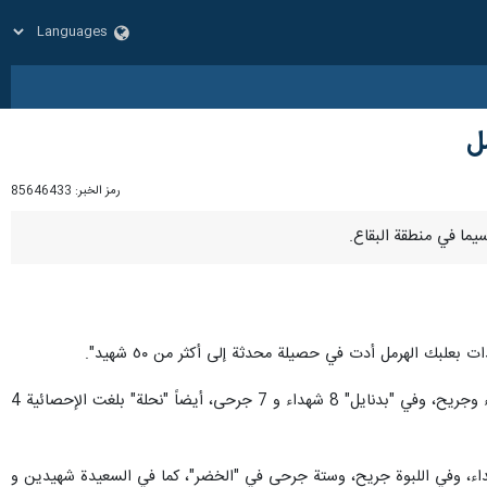
رمز الخبر:
85646433
علبك الهرمل أدت في حصيلة محدثة إلى أكثر من ٥٠ شهيد".
وتوزعت الإصابات: في بلدة "أمهز" 12 شهيدا و 7 جرحى، وفي "حربتا"، 6 شهداء و 4 جرحى، وسجّلت "يونين" 9 شهداء وجريح، وفي "بدنايل" 8 شهداء و 7 جرحى، أيضاً "نحلة" بلغت الإحصائية 4
لى شهيدين في "الشراونة"، وفي "طاريا" شهيد و 7 جرحى، وفي "العلاق" 4 شهداء وجريحان، و"ايعات" 4 شهداء، وفي اللبوة جريح، وستة جرحى في "الخضر"، كما في السعيدة شهيدين و