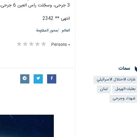
3 جرحى، وسجّلت راس العين 6 جرحى، وحوش النبي 21 جريحا.
انتهى ** 2342
العالم
محور المقاومة
٠ Persons
سمات
غارات الاحتلال الاسرائيلي
بعلبك-الهرمل
لبنان
شهداء وجرحى