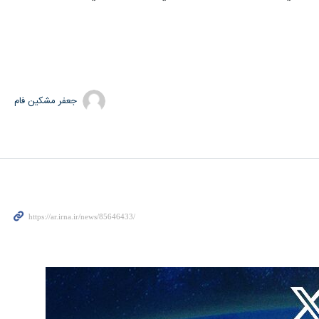
جعفر مشکین فام