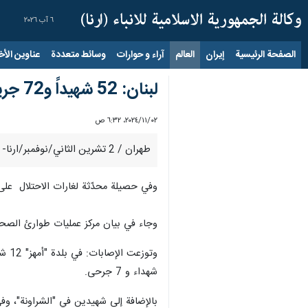
٦ آب ٢٠٢٦
الصفحة الرئيسية
إيران
العالم
آراء و حوارات
وسائط متعددة
عناوين الأخب
لبنان: 52 شهيداً و72 جريحاً في غارات الاحتلال الإسرائيلي على بعلبك-الهرمل
٠٢‏/١١‏/٢٠٢٤، ٦:٣٢ ص
طهران / 2 تشرين الثاني/نوفمبر/ارنا- يستمر الاحتلال الإسرائيلي في ارتكاب المجازر جراء قصفه العنيف على لبنان، لا سيما في منطقة البقاع.
وفي حصيلة محدّثة لغارات الاحتلال على بعلبك الهرمل
وجاء في بيان مركز عمليات طوارئ الصحة ال
شهداء و 7 جرحى.