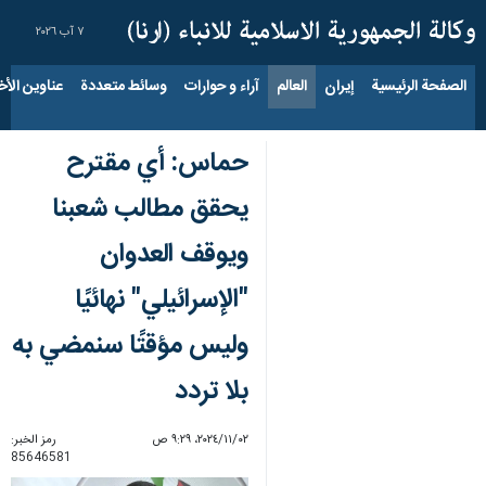
٧ آب ٢٠٢٦
الصفحة الرئيسية
إيران
العالم
آراء و حوارات
وسائط متعددة
عناوين الأخب
حماس: أي مقترح
يحقق مطالب شعبنا
ويوقف العدوان
"الإسرائيلي" نهائيًا
وليس مؤقتًا سنمضي به
بلا تردد
٠٢‏/١١‏/٢٠٢٤، ٩:٢٩ ص
رمز الخبر:
85646581