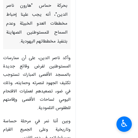
طهران/2 تشرين الثاني/نوفمبر/
إرنا- أكد عضو المكتب السياسي
ورئيس مكتب شؤون القدس
بحركة حماس "هارون ناصر
الدين"، أنه يجب علينا إحباط
مخططات العدو الخبيثة وعدم
السماح للمستوطنين الصهاينة
بتنفيذ مخططاتهم اليهودية.
وأكد ناصر الدين، على أن ممارسات
المستوطنين لفرض وقائع جديدة
بالمسجد الأقصى المبارك تستوجب
♿︎
تكثيف الجهود لنصرته وحمايته، وذلك
في ضوء تصعيدهم لعمليات الاقتحام