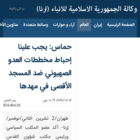
١٠ آب ٢٠٢٦
الصفحة الرئيسية
إيران
العالم
آراء و حوارات
وسائط متعددة
عناوين الأخب
حماس: يجب علينا
إحباط مخططات العدو
الصهيوني ضد المسجد
الأقصى في مهدها
٠٢‏/١١‏/٢٠٢٤، ١٠:١٩ ص
رمز الخبر:
85646626