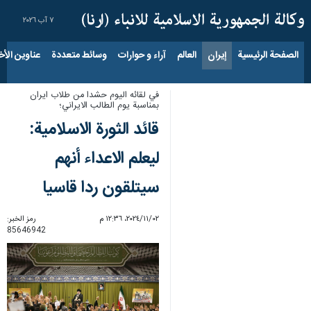
٧ آب ٢٠٢٦
الصفحة الرئيسية
إيران
العالم
آراء و حوارات
وسائط متعددة
عناوين الأخب
في لقائه اليوم حشدا من طلاب ايران
بمناسبة يوم الطالب الايراني؛
قائد الثورة الاسلامية:
ليعلم الاعداء أنهم
سيتلقون ردا قاسيا
٠٢‏/١١‏/٢٠٢٤، ١٢:٣٦ م
رمز الخبر:
85646942