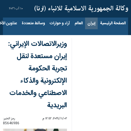
١٠ آب ٢٠٢٦
الصفحة الرئيسية
إيران
العالم
آراء و حوارات
وسائط متعددة
عناوين الأخب
وزيرالاتصالات الإيراني:
إيران مستعدة لنقل
تجربة الحكومة
الإلكترونية والذكاء
الاصطناعي والخدمات
البريدية
٠٢‏/١١‏/٢٠٢٤، ١٢:٤٢ م
رمز الخبر:
85646986