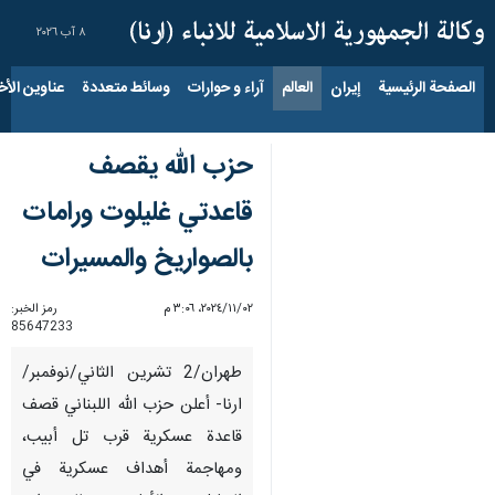
٨ آب ٢٠٢٦
الصفحة الرئيسية
إيران
العالم
آراء و حوارات
وسائط متعددة
عناوين الأخب
حزب الله يقصف
قاعدتي غليلوت ورامات
بالصواريخ والمسيرات
٠٢‏/١١‏/٢٠٢٤، ٣:٠٦ م
رمز الخبر:
85647233
طهران/2 تشرين الثاني/نوفمبر/
ارنا- أعلن حزب الله اللبناني قصف
قاعدة عسكرية قرب تل أبيب،
ومهاجمة أهداف عسكرية في